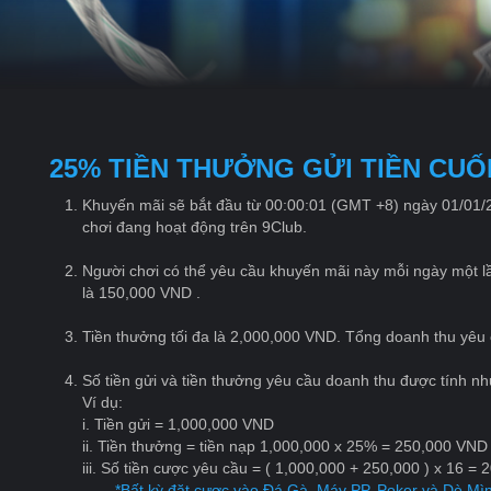
25% TIỀN THƯỞNG GỬI TIỀN CUỐ
Khuyến mãi sẽ bắt đầu từ 00:00:01 (GMT +8) ngày 01/01/
chơi đang hoạt động trên 9Club.
Người chơi có thể yêu cầu khuyến mãi này mỗi ngày một lần
là 150,000 VND .
Tiền thưởng tối đa là 2,000,000 VND. Tổng doanh thu yêu câ
Số tiền gửi và tiền thưởng yêu cầu doanh thu được tính 
Ví dụ:
i. Tiền gửi = 1,000,000 VND
ii. Tiền thưởng = tiền nạp 1,000,000 x 25% = 250,000 VN
iii. Số tiền cược yêu cầu = ( 1,000,000 + 250,000 ) x 1
*Bất kỳ đặt cược vào Đá Gà, Máy PP, Poker và Dò Mì