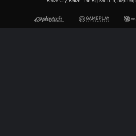
Belize City, Belize. The Big Shot Ltd, được c