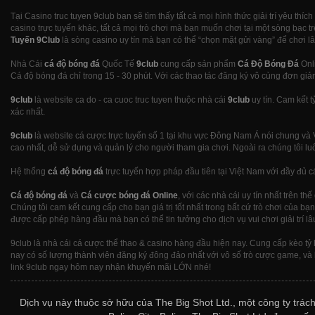
Tại Casino truc tuyen 9club bạn sẽ tìm thấy tất cả mọi hình thức giải trí yêu thíc
casino trực tuyến khác, tất cả mọi trò chơi mà bạn muốn chơi tại một sòng bạc t
Tuyến 9Club
là sòng casino uy tín mà bạn có thể “chọn mặt gửi vàng” để chơi 
Nhà Cái
cá độ bóng đá
Quốc Tế
9club
cung cấp sản phẩm
Cá Độ Bóng Đá
Onli
Cá độ bóng đá chỉ trong 15 - 30 phút. Với các thao tác đăng ký vô cùng đơn giản
9club
là website ca do - ca cuoc truc tuyen thuộc nhà cái
9club
uy tín. Cam kết 
xác nhất.
9club
là website cá cược trực tuyến số 1 tại khu vực Đông Nam Á nói chung và 
cao nhất, dễ sử dụng và quản lý cho người tham gia chơi. Ngoài ra chúng tôi 
Hệ thống
cá độ bóng đá
trực tuyến hợp pháp đầu tiên tại Việt Nam với đầy đủ cá
Cá độ bóng đá
và
Cá cược bóng đá Online
, với các nhà cái uy tín nhất trên
Chúng tôi cam kết cung cấp cho bạn giá trị tốt nhất trong bất cứ trò chơi của 
được cấp phép hàng đầu mà bạn có thể tin tưởng cho dịch vụ vui chơi giải trí lâu
9club là nhà cái cá cược thể thao & casino hàng đầu hiện nay. Cung cấp kèo tỷ l
nay có số lượng thành viên đăng ký đông đảo nhất với vô số trò cược game, và
link 9club ngay hôm nay nhận khuyến mãi LỚN nhé!
Dịch vụ này thuộc sở hữu của The Big Shot Ltd., một công ty trác