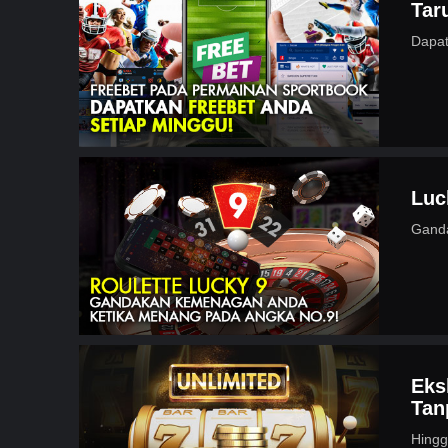
Tar
Dapat
Luc
Gand
Eks
Tan
Hingg