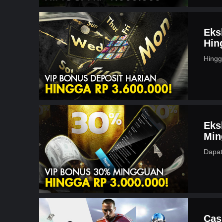
Eks
Hin
Hingg
Eks
Min
Dapat
Cas