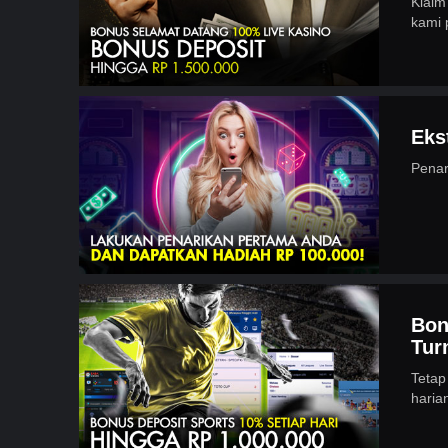
Klaim
kami 
Eks
Penar
Bon
Tur
Tetap
haria