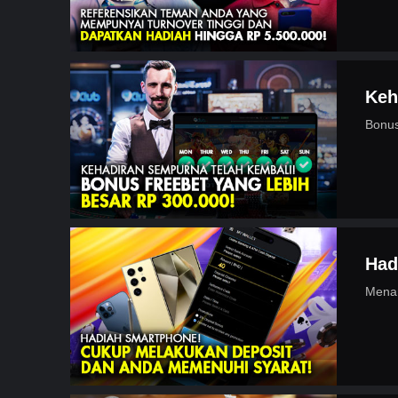
Keh
Bonus
Had
Menan