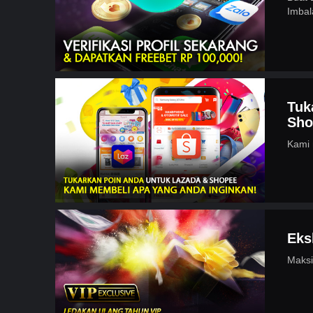
Imbal
Tuk
Sho
Kami 
Eks
Maksi