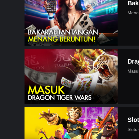
Bak
Menan
Dra
Masuk
Slo
Slots