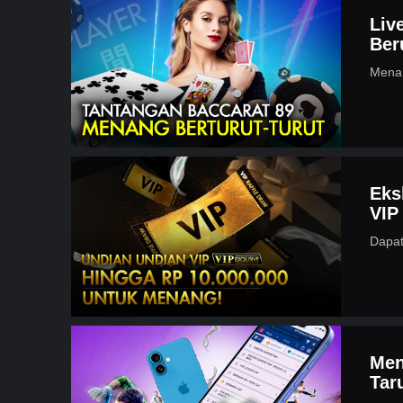
Liv
Ber
Menan
Eks
VIP
Dapat
Men
Tar