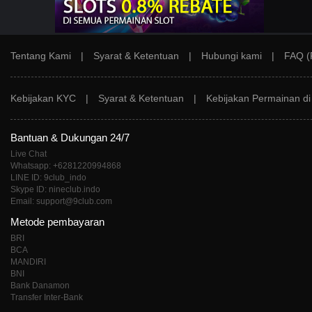
Tentang Kami
|
Syarat & Ketentuan
|
Hubungi kami
|
FAQ (
Kebijakan KYC
|
Syarat & Ketentuan
|
Kebijakan Permainan d
Bantuan & Dukungan 24/7
Live Chat
Whatsapp: +6281220994868
LINE ID: 9club_indo
Skype ID: nineclub.indo
Email: support@9club.com
Metode pembayaran
BRI
BCA
MANDIRI
BNI
Bank Danamon
Transfer Inter-Bank